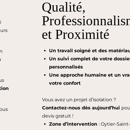
Qualité,
Professionnali
i
et Proximité
eurs
Un travail soigné et des matéri
en
Un suivi complet de votre dossie
u
personnalisés
Une approche humaine et un vr
us
votre confort
ation
Vous avez un projet d’isolation ?
Contactez-nous dès aujourd’hui
pou
ous
devis gratuit !
Zone d’intervention
: Oytier-Sain