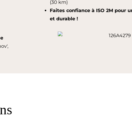
(30 km)
Faites confiance à ISO 2M pour un
et durable !
de
ov',
ons