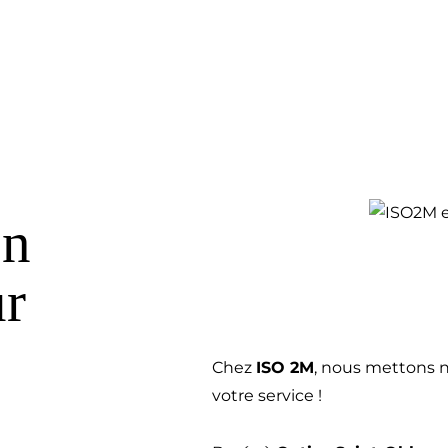
on
ur
Chez
ISO 2M
, nous mettons no
votre service !