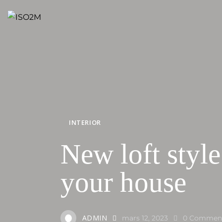
INTERIOR
New loft style
your house
ADMIN
mars 12, 2023
0
Commen