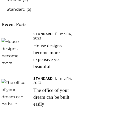
Standard
(5)
Recent Posts
STANDARD
mai 14,
2023
House designs
become more
expensive yet
beautiful
STANDARD
mai 14,
2023
The office of your
dream can be built
easily